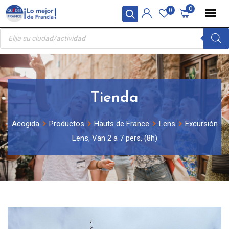
Skip
Panel de gestión de cookies
0
0
to
Búsqueda
content
de
productos
Tienda
Acogida
Productos
Hauts de France
Lens
Excursión
Lens, Van 2 a 7 pers, (8h)