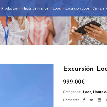
Productos
Hauts de France
Loos
Excursión Loos , Van 2 a 7
Excursión Loo
999.00
€
Categories:
Loos
,
Hauts d
Compartir :