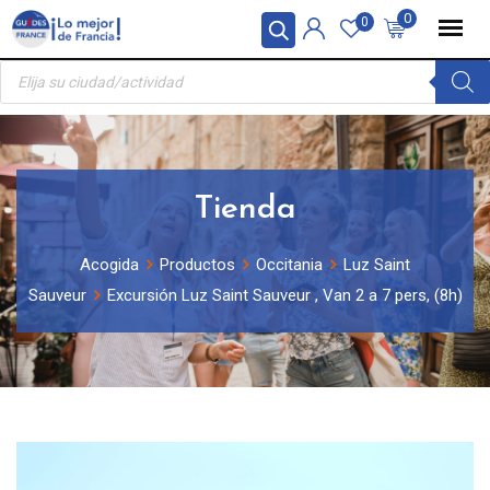
Skip
Panel de gestión de cookies
0
0
to
Búsqueda
content
de
productos
Tienda
Acogida
Productos
Occitania
Luz Saint
Sauveur
Excursión Luz Saint Sauveur , Van 2 a 7 pers, (8h)