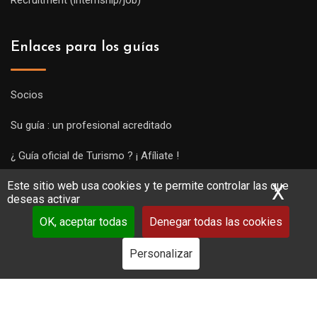
Enlaces para los guías
Socios
Su guía : un profesional acreditado
¿ Guía oficial de Turismo ? ¡ Afíliate !
Este sitio web usa cookies y te permite controlar las que
Subir una visita y empezar a trabajar !
X
Ocu
deseas activar
OK, aceptar todas
Denegar todas las cookies
Personalizar
Copyright Guides 2021. Tous droits réservés.
Développement