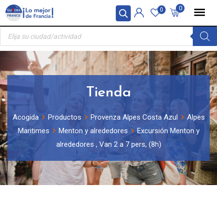
Skip
Panel de gestión de cookies
0
0
to
Búsqueda
content
de
productos
Tienda
Acogida
Productos
Provenza Alpes Costa Azul
Alpes
Maritimes
Menton y alrededores
Excursión Menton y
alrededores , Van 2 a 7 pers, (8h)