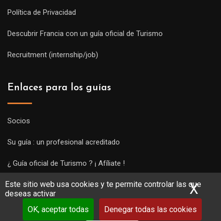
Política de Privacidad
Descubrir Francia con un guía oficial de Turismo
Recruitment (internship/job)
Enlaces para los guías
Socios
Su guía : un profesional acreditado
¿ Guía oficial de Turismo ? ¡ Afíliate !
Este sitio web usa cookies y te permite controlar las que
Subir una visita y empezar a trabajar !
X
Ocu
deseas activar
OK, aceptar todas
Denegar todas las cookies