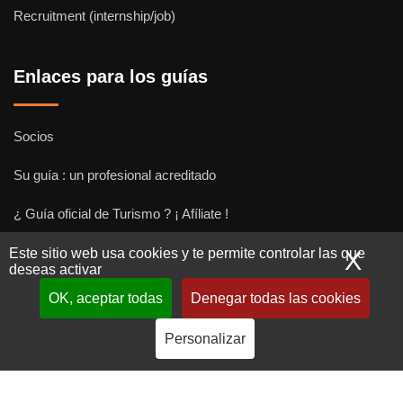
Recruitment (internship/job)
Enlaces para los guías
Socios
Su guía : un profesional acreditado
¿ Guía oficial de Turismo ? ¡ Afíliate !
Subir una visita y empezar a trabajar !
Este sitio web usa cookies y te permite controlar las que
X
Ocu
deseas activar
OK, aceptar todas
Denegar todas las cookies
Personalizar