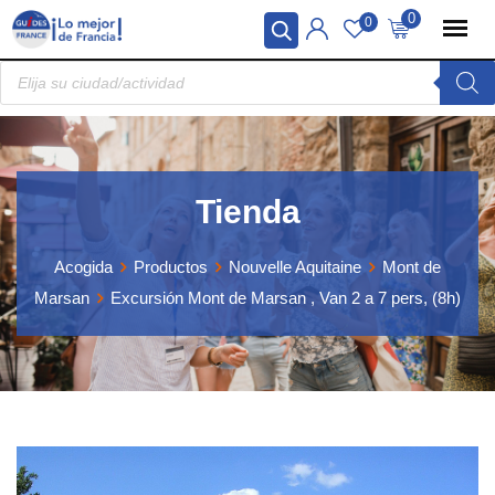
Skip
Panel de gestión de cookies
0
0
to
Búsqueda
content
de
productos
Tienda
Acogida
Productos
Nouvelle Aquitaine
Mont de
Marsan
Excursión Mont de Marsan , Van 2 a 7 pers, (8h)