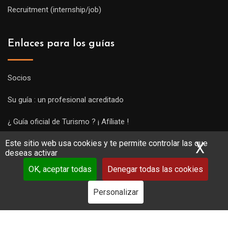
Recruitment (internship/job)
Enlaces para los guías
Socios
Su guía : un profesional acreditado
¿ Guía oficial de Turismo ? ¡ Afíliate !
Este sitio web usa cookies y te permite controlar las que
Subir una visita y empezar a trabajar !
X
Ocu
deseas activar
OK, aceptar todas
Denegar todas las cookies
Personalizar