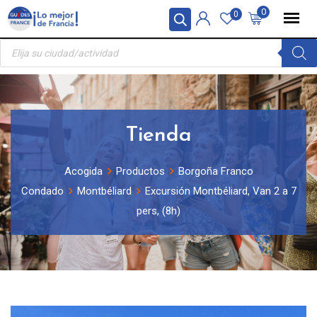
Skip
Panel de gestión de cookies
0
0
to
Búsqueda
content
de
productos
Tienda
Acogida
Productos
Borgoña Franco
Condado
Montbéliard
Excursión Montbéliard, Van 2 a 7
pers, (8h)