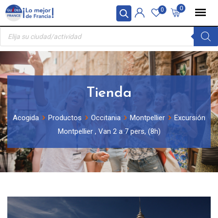
Skip
Panel de gestión de cookies
0
0
to
Búsqueda
content
de
productos
Tienda
Acogida
Productos
Occitania
Montpellier
Excursión
Montpellier , Van 2 a 7 pers, (8h)