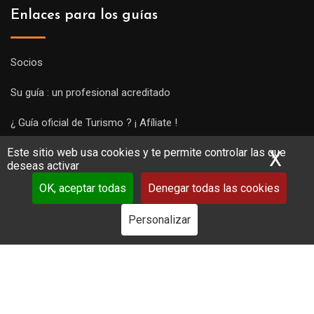
Enlaces para los guías
Socios
Su guía : un profesional acreditado
¿ Guía oficial de Turismo ? ¡ Afíliate !
Este sitio web usa cookies y te permite controlar las que
Subir una visita y empezar a trabajar !
X
Ocu
deseas activar
OK, aceptar todas
Denegar todas las cookies
Personalizar
Copyright Guides 2021. Tous droits réservés.
Développement
web sur mesure
par iSoluce