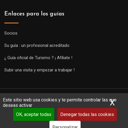
Enlaces para los guías
Socios
Su guía : un profesional acreditado
¿ Guía oficial de Turismo ? ¡ Afíliate !
Subir una visita y empezar a trabajar !
Este sitio web usa cookies y te permite controlar las que
X
Ocu
deseas activar
OK, aceptar todas
Denegar todas las cookies
Copyright Guides 2021. Tous droits réservés.
Développement
web sur mesure
par iSoluce
Personalizar