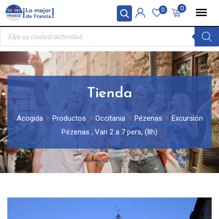
Skip
Panel de gestión de cookies
0
0
to
Búsqueda
content
de
productos
Tienda
Acogida
Productos
Occitania
Pézenas
Excursión
Pézenas , Van 2 a 7 pers, (8h)