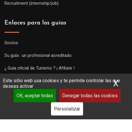
Recruitment (internship/job)
Enlaces para los guías
Socios
Su guía : un profesional acreditado
¿ Guía oficial de Turismo ? ¡ Afíliate !
Este sitio web usa cookies y te permite controlar las que
Subir una visita y empezar a trabajar !
X
Ocu
deseas activar
OK, aceptar todas
Denegar todas las cookies
Personalizar
Copyright Guides 2021. Tous droits réservés.
Développement