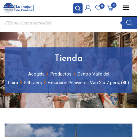
Skip
Panel de gestión de cookies
0
0
to
Búsqueda
content
de
productos
Tienda
Acogida
Productos
Centro Valle del
Loira
Pithiviers
Excursión Pithiviers , Van 2 à 7 pers, (8h)