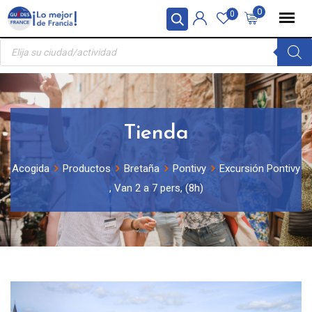
Skip
Panel de gestión de cookies
0
0
to
Búsqueda
content
de
productos
Tienda
Acogida
Productos
Bretaña
Pontivy
Excursión Pontivy
, Van 2 a 7 pers, (8h)