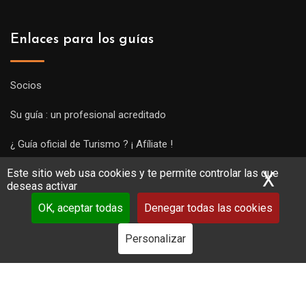
Enlaces para los guías
Socios
Su guía : un profesional acreditado
¿ Guía oficial de Turismo ? ¡ Afíliate !
Este sitio web usa cookies y te permite controlar las que
Subir una visita y empezar a trabajar !
X
Ocu
deseas activar
OK, aceptar todas
Denegar todas las cookies
Personalizar
Copyright Guides 2021. Tous droits réservés.
Développement