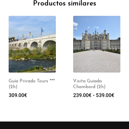
Productos similares
Guía Privado Tours ***
Visita Guiada
(2h)
Chambord (2h)
Rango
309.00
€
239.00
€
-
539.00
€
de
s:
precio
desde
0€
239.0
hasta