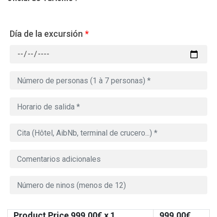
Día de la excursión
*
Product Price
999.00
€ x 1
999.00
€