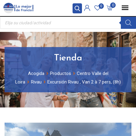
Skip
Panel de gestión de cookies
0
0
to
Búsqueda
content
de
productos
Tienda
Acogida
Productos
Centro Valle del
Loira
Rivau
Excursión Rivau , Van 2 à 7 pers, (8h)