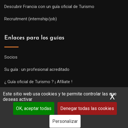
Descubrir Francia con un guía oficial de Turismo
Recruitment (internship/job)
Enlaces para los guías
Socios
Su guía : un profesional acreditado
¿ Guía oficial de Turismo ? ¡ Afíliate !
Este sitio web usa cookies y te permite controlar las que
Subir una visita y empezar a trabajar !
X
Ocu
deseas activar
OK, aceptar todas
Denegar todas las cookies
Personalizar