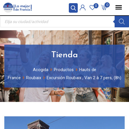
Skip
Panel de gestión de cookies
0
0
to
Búsqueda
content
de
productos
Tienda
Acogida
Productos
Hauts de
France
Roubaix
Excursión Roubaix , Van 2 à 7 pers, (8h)