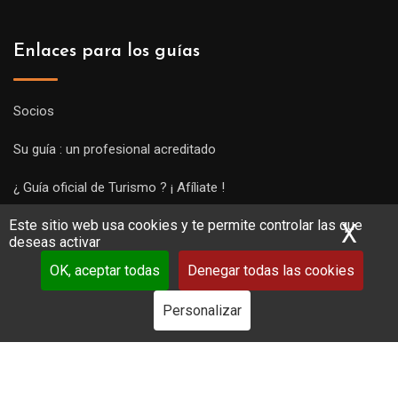
Enlaces para los guías
Socios
Su guía : un profesional acreditado
¿ Guía oficial de Turismo ? ¡ Afíliate !
Este sitio web usa cookies y te permite controlar las que
Subir una visita y empezar a trabajar !
X
Ocu
deseas activar
OK, aceptar todas
Denegar todas las cookies
Personalizar
Copyright Guides 2021. Tous droits réservés.
Développement