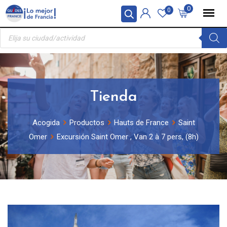
Skip
Panel de gestión de cookies
0
0
to
Búsqueda
content
de
productos
Tienda
Acogida
Productos
Hauts de France
Saint
Omer
Excursión Saint Omer , Van 2 à 7 pers, (8h)