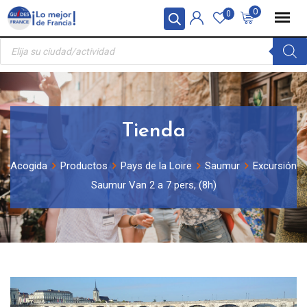
Skip
Panel de gestión de cookies
0
0
to
Búsqueda
content
de
productos
Tienda
Acogida
Productos
Pays de la Loire
Saumur
Excursión
Saumur Van 2 a 7 pers, (8h)