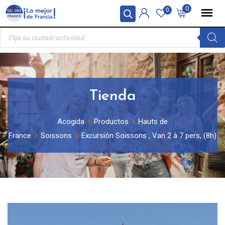
Skip
Panel de gestión de cookies
0
0
to
Búsqueda
content
de
productos
Tienda
Acogida
Productos
Hauts de
France
Soissons
Excursión Soissons , Van 2 à 7 pers, (8h)