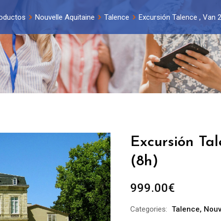
oductos
Nouvelle Aquitaine
Talence
Excursión Talence , Van 2
Excursión Tal
(8h)
999.00
€
Categories:
Talence
,
Nouv