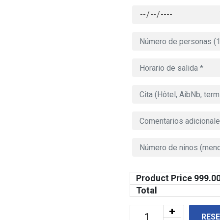
Product Price
999.0
Total
RES