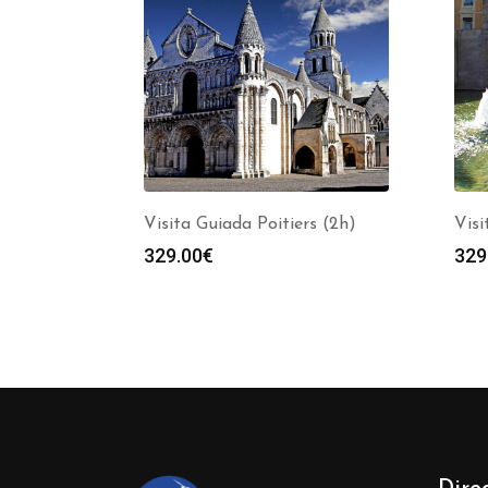
Visita Guiada Poitiers (2h)
Visi
329.00
€
329