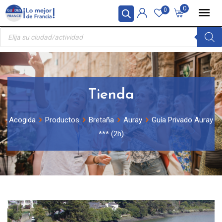
Skip
Panel de gestión de cookies
0
0
to
Búsqueda
content
de
productos
Tienda
Acogida
Productos
Bretaña
Auray
Guía Privado Auray
*** (2h)