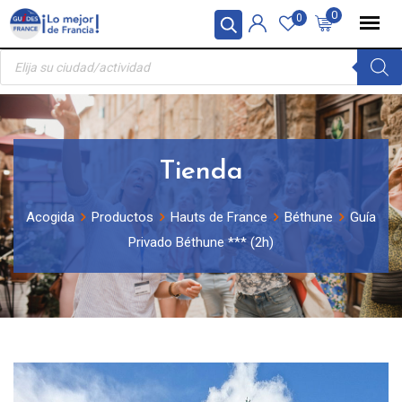
Skip
Panel de gestión de cookies
0
0
to
Búsqueda
content
de
productos
Tienda
Acogida
Productos
Hauts de France
Béthune
Guía
Privado Béthune *** (2h)