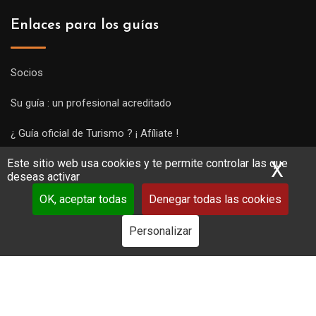
Enlaces para los guías
Socios
Su guía : un profesional acreditado
¿ Guía oficial de Turismo ? ¡ Afíliate !
Este sitio web usa cookies y te permite controlar las que
Subir una visita y empezar a trabajar !
X
Ocu
deseas activar
OK, aceptar todas
Denegar todas las cookies
Personalizar
Copyright Guides 2021. Tous droits réservés.
Développement
web sur mesure
par iSoluce