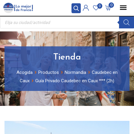
Skip
Panel de gestión de cookies
0
0
to
Búsqueda
content
de
productos
Tienda
Acogida
Productos
Normandia
Caudebec en
Caux
Guía Privado Caudebec en Caux *** (2h)