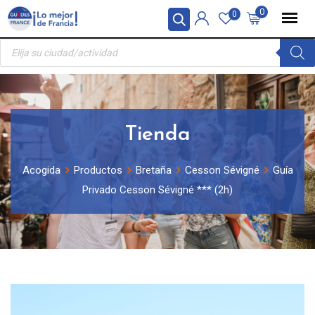
Skip
Panel de gestión de cookies
0
0
to
Búsqueda
content
de
productos
Tienda
Acogida
Productos
Bretaña
Cesson Sévigné
Guía
Privado Cesson Sévigné *** (2h)