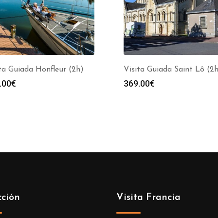
ta Guiada Honfleur (2h)
Visita Guiada Saint Lô (2
.00
€
369.00
€
cción
Visita Francia