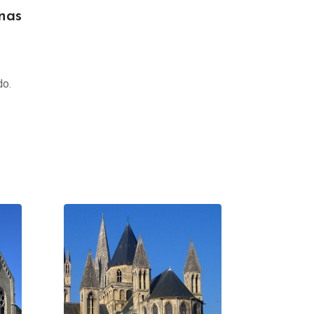
nas
do.