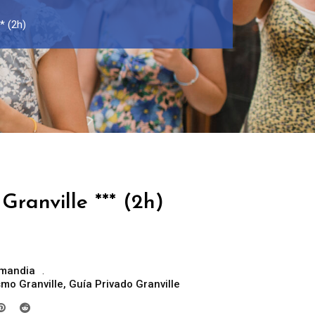
* (2h)
Granville *** (2h)
mandia
smo Granville
,
Guía Privado Granville