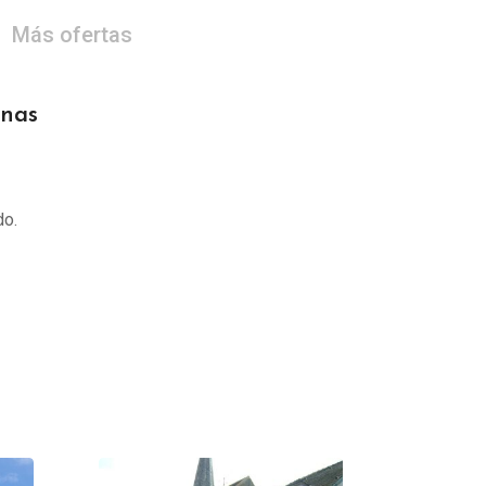
Más ofertas
onas
do.