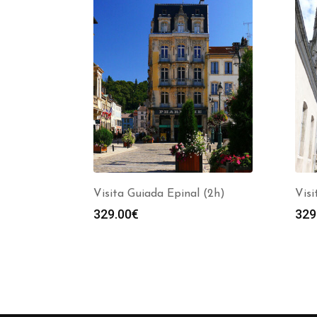
Visita Guiada Epinal (2h)
Visi
329.00
€
329