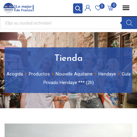
Skip
Panel de gestión de cookies
0
0
to
Búsqueda
content
de
productos
Tienda
Acogida
Productos
Nouvelle Aquitaine
Hendaye
Guía
Privado Hendaye *** (2h)