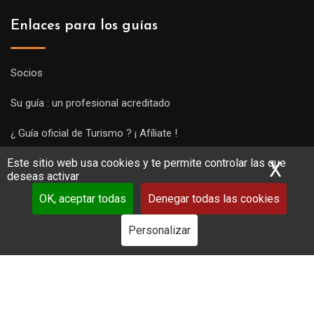
Enlaces para los guías
Socios
Su guía : un profesional acreditado
¿ Guía oficial de Turismo ? ¡ Afíliate !
Este sitio web usa cookies y te permite controlar las que
Subir una visita y empezar a trabajar !
X
Ocu
deseas activar
OK, aceptar todas
Denegar todas las cookies
Personalizar
Copyright Guides 2021. Tous droits réservés.
Développement
web sur mesure
par iSoluce