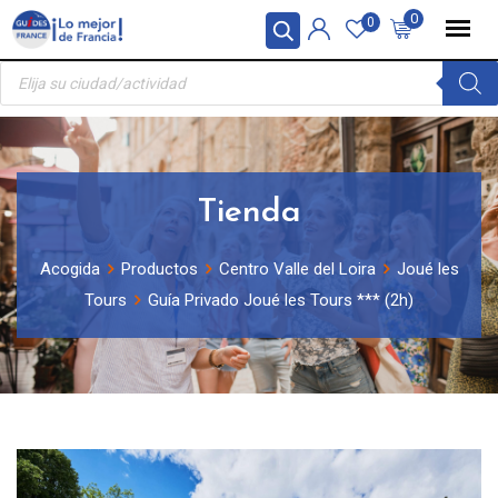
Skip
Panel de gestión de cookies
0
0
to
Búsqueda
content
de
productos
Tienda
Acogida
Productos
Centro Valle del Loira
Joué les
Tours
Guía Privado Joué les Tours *** (2h)