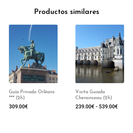
Productos similares
Guía Privado Orléans
Visita Guiada
*** (2h)
Chenonceau (2h)
Rango
309.00
€
239.00
€
-
539.00
€
de
s:
precio
desde