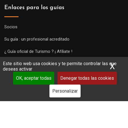
Enlaces para los guías
Socios
Su guía : un profesional acreditado
¿ Guía oficial de Turismo ? ¡ Afíliate !
Este sitio web usa cookies y te permite controlar las que
Subir una visita y empezar a trabajar !
X
Ocu
deseas activar
OK, aceptar todas
Denegar todas las cookies
Personalizar
Copyright Guides 2021. Tous droits réservés.
Développement
web sur mesure
par iSoluce