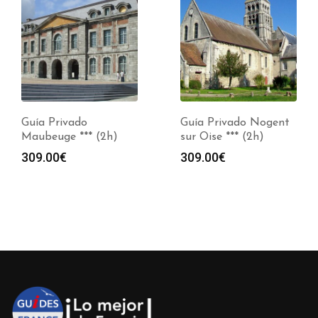
Guía Privado
Guía Privado Nogent
Maubeuge *** (2h)
sur Oise *** (2h)
309.00
€
309.00
€
s:
0€
0€