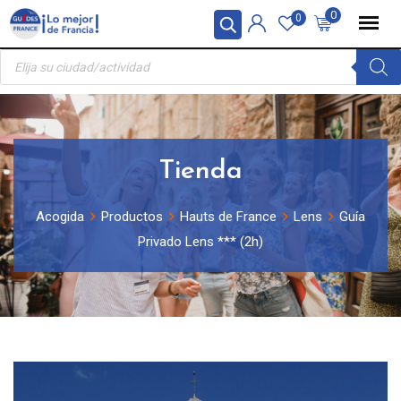
Skip
Panel de gestión de cookies
0
0
to
Búsqueda
content
de
productos
Tienda
Acogida
Productos
Hauts de France
Lens
Guía
Privado Lens *** (2h)