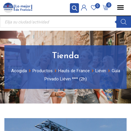
Skip
Panel de gestión de cookies
0
0
to
Búsqueda
content
de
productos
Tienda
Acogida
Productos
Hauts de France
Liévin
Guía
Privado Liévin *** (2h)