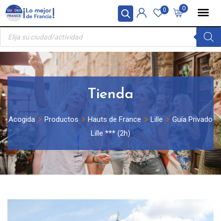
Skip
Panel de gestión de cookies
0
0
to
Búsqueda
content
de
productos
Tienda
Acogida
Productos
Hauts de France
Lille
Guía Privado
Lille *** (2h)