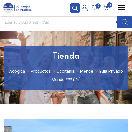
Skip
Panel de gestión de cookies
0
0
to
Búsqueda
content
de
productos
Tienda
Acogida
Productos
Occitania
Mende
Guía Privado
Mende *** (2h)