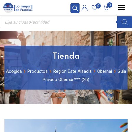
Skip
Panel de gestión de cookies
0
0
to
Búsqueda
content
de
productos
Tienda
Acogida
Productos
Región Este Alsacia
Obernai
Guía
Privado Obernai *** (2h)