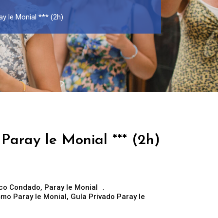
ay le Monial *** (2h)
Paray le Monial *** (2h)
co Condado
,
Paray le Monial
ismo Paray le Monial
,
Guía Privado Paray le