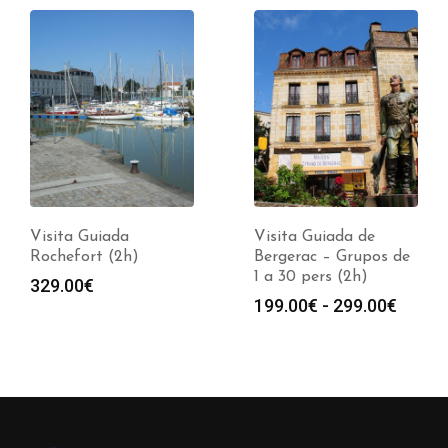
Visita Guiada
Visita Guiada de
Rochefort (2h)
Bergerac – Grupos de
1 a 30 pers (2h)
329.00
€
Rango
199.00
€
-
299.00
€
de
precio
desde
199.0
hasta
299.0