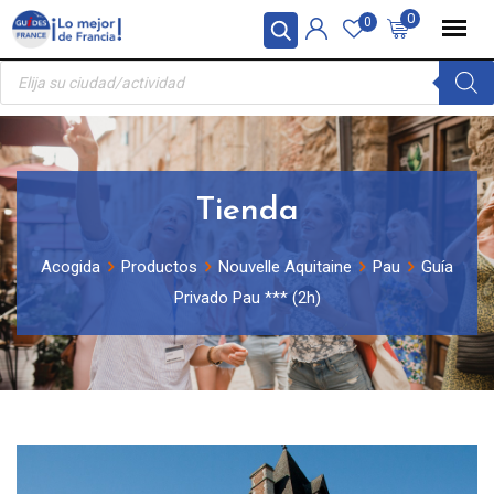
Skip
Panel de gestión de cookies
0
0
to
Búsqueda
content
de
productos
Tienda
Acogida
Productos
Nouvelle Aquitaine
Pau
Guía
Privado Pau *** (2h)