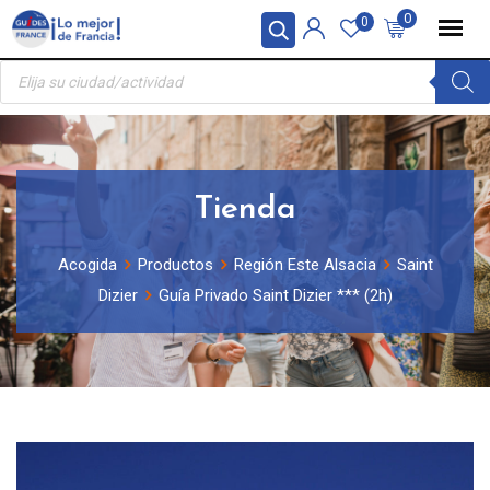
Skip
Panel de gestión de cookies
0
0
to
Búsqueda
content
de
productos
Tienda
Acogida
Productos
Región Este Alsacia
Saint
Dizier
Guía Privado Saint Dizier *** (2h)