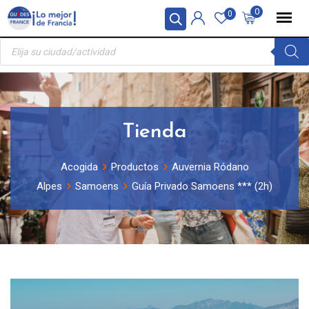
Skip
Panel de gestión de cookies
0
0
to
Búsqueda
content
de
productos
Tienda
Acogida
Productos
Auvernia Ródano
Alpes
Samoens
Guía Privado Samoens *** (2h)