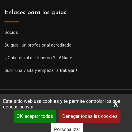
Enlaces para los guías
Socios
Su guía : un profesional acreditado
¿ Guía oficial de Turismo ? ¡ Afíliate !
Subir una visita y empezar a trabajar !
Este sitio web usa cookies y te permite controlar las que
X
Ocu
deseas activar
OK, aceptar todas
Denegar todas las cookies
Copyright Guides 2021. Tous droits réservés.
Développement
web sur mesure
par iSoluce
Personalizar