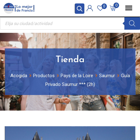
Skip
Panel de gestión de cookies
0
0
to
Búsqueda
content
de
productos
Tienda
Acogida
Productos
Pays de la Loire
Saumur
Guía
Privado Saumur *** (2h)