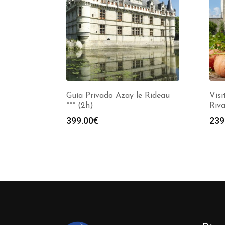
Guía Privado Azay le Rideau
Vis
*** (2h)
Riva
399.00
€
239