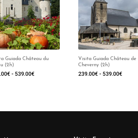
ita Guiada Château du
Visita Guiada Château de
u (2h)
Cheverny (2h)
Rango
Rango
.00
€
-
539.00
€
239.00
€
-
539.00
€
de
de
precios:
precio
desde
desde
239.00€
239.0
hasta
hasta
539.00€
539.0