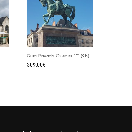
Guía Privado Orléans *** (2h)
309.00
€
s:
0€
0€