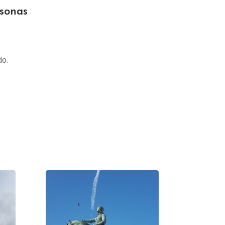
rsonas
do.