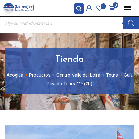
Skip
Panel de gestión de cookies
0
0
to
Búsqueda
content
de
productos
Tienda
Acogida
Productos
Centro Valle del Loira
Tours
Guía
Privado Tours *** (2h)