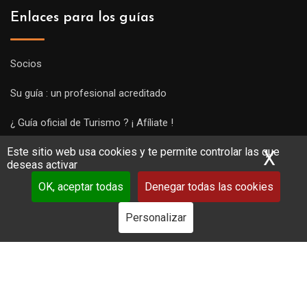
Enlaces para los guías
Socios
Su guía : un profesional acreditado
¿ Guía oficial de Turismo ? ¡ Afíliate !
Este sitio web usa cookies y te permite controlar las que
Subir una visita y empezar a trabajar !
X
Ocu
deseas activar
OK, aceptar todas
Denegar todas las cookies
Personalizar
Copyright Guides 2021. Tous droits réservés.
Développement
web sur mesure
par iSoluce