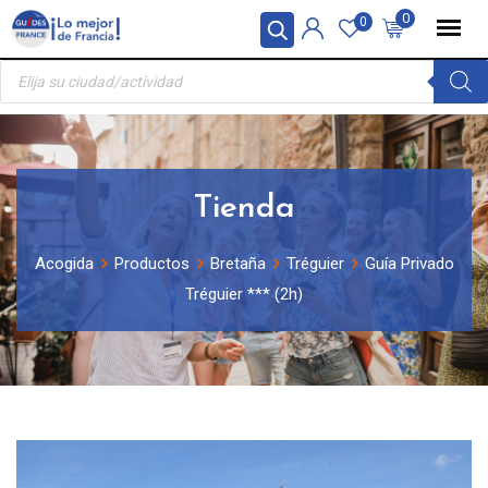
Skip
Panel de gestión de cookies
0
0
to
Búsqueda
content
de
productos
Tienda
Acogida
Productos
Bretaña
Tréguier
Guía Privado
Tréguier *** (2h)