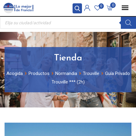
Skip
Panel de gestión de cookies
0
0
to
Búsqueda
content
de
productos
Tienda
Acogida
Productos
Normandia
Trouville
Guía Privado
Trouville *** (2h)