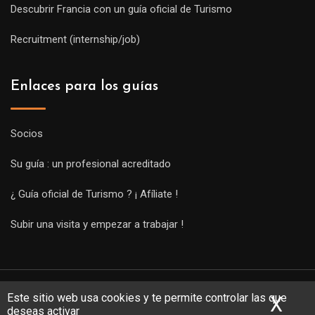
Descubrir Francia con un guía oficial de Turismo
Recruitment (internship/job)
Enlaces para los guías
Socios
Su guía : un profesional acreditado
¿ Guía oficial de Turismo ? ¡ Afíliate !
Subir una visita y empezar a trabajar !
Este sitio web usa cookies y te permite controlar las que
X
Ocu
deseas activar