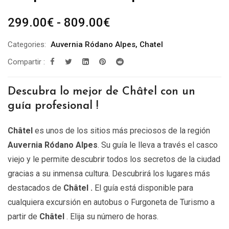
Rango
299.00
€
-
809.00
€
de
Categories:
Auvernia Ródano Alpes
,
Chatel
precios:
Compartir :
desde
299.00€
Descubra lo mejor de Châtel
con un
hasta
guía profesional !
809.00€
Châtel
es unos de los sitios más preciosos de la región
Auvernia Ródano Alpes
. Su guía le lleva a través el casco
viejo y le permite descubrir todos los secretos de la ciudad
gracias a su inmensa cultura. Descubrirá los lugares más
destacados de
Châtel .
El guía está disponible para
cualquiera excursión en autobus o Furgoneta de Turismo a
partir de
Châtel
. Elija su número de horas.