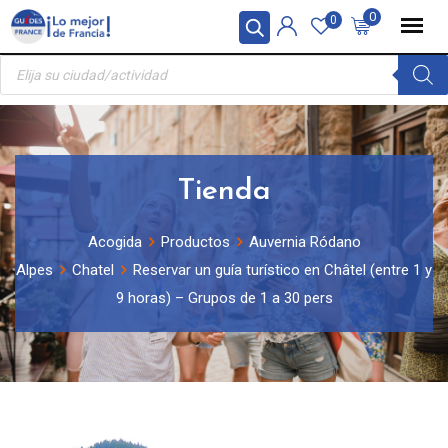
Skip
Panel de gestión de cookies
0
0
to
Búsqueda
content
de
productos
Tienda
Acogida
Productos
Auvernia Ródano
Alpes
Chatel
Reservar un guía turístico en Châtel (entre 1 y
9 horas) – Grupos de 1 a 30 pers