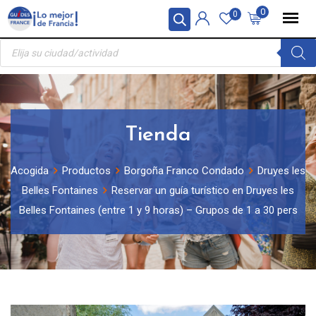
Skip
Panel de gestión de cookies
0
0
to
Búsqueda
content
de
productos
Tienda
Acogida
Productos
Borgoña Franco Condado
Druyes les
Belles Fontaines
Reservar un guía turístico en Druyes les
Belles Fontaines (entre 1 y 9 horas) – Grupos de 1 a 30 pers