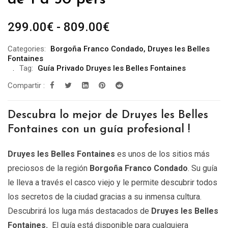
Rango
299.00
€
-
809.00
€
de
Categories:
Borgoña Franco Condado
,
Druyes les Belles
precios:
Fontaines
desde
Tag:
Guía Privado Druyes les Belles Fontaines
299.00€
Compartir :
hasta
809.00€
Descubra lo mejor de Druyes les Belles
Fontaines con un guía profesional !
Druyes les Belles Fontaines
es unos de los sitios más
preciosos de la región
Borgoña Franco Condado
. Su guía
le lleva a través el casco viejo y le permite descubrir todos
los secretos de la ciudad gracias a su inmensa cultura.
Descubrirá los luga más destacados de
Druyes les Belles
Fontaines.
El guía está disponible para cualquiera