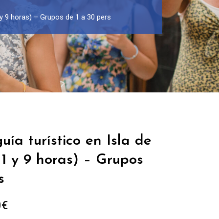
 y 9 horas) – Grupos de 1 a 30 pers
uía turístico en Isla de
1 y 9 horas) – Grupos
s
Rango
0
€
de