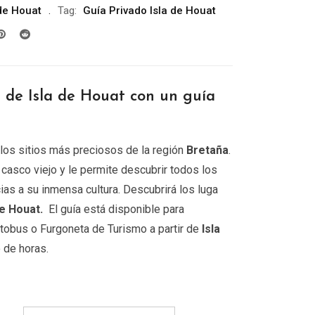
 de Houat
Tag:
Guía Privado Isla de Houat
precios:
desde
299.00€
hasta
809.00€
 de Isla de Houat con un guía
los sitios más preciosos de la región
Bretaña
.
l casco viejo y le permite descubrir todos los
ias a su inmensa cultura. Descubrirá los luga
de Houat.
El guía está disponible para
utobus o Furgoneta de Turismo a partir de
Isla
 de horas.