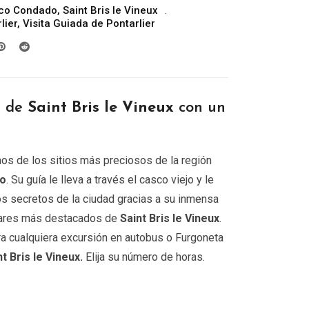
co Condado
,
Saint Bris le Vineux
precios:
lier
,
Visita Guiada de Pontarlier
desde
299.00€
hasta
809.00€
r de
Saint Bris le Vineux
con un
os de los sitios más preciosos de la región
do
. Su guía le lleva a través el casco viejo y le
os secretos de la ciudad gracias a su inmensa
ugares más destacados de
Saint Bris le Vineux
.
ra cualquiera excursión en autobus o Furgoneta
t Bris le Vineux.
Elija su número de horas.