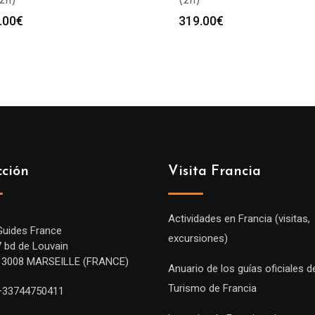
(2h)
(2h)
.00
€
319.00
€
cción
Visita Francia
Actividades en Francia (visitas,
Guides France
excursiones)
7 bd de Louvain
13008 MARSEILLE (FRANCE)
Anuario de los guías oficiales d
Turismo de Francia
+33744750411