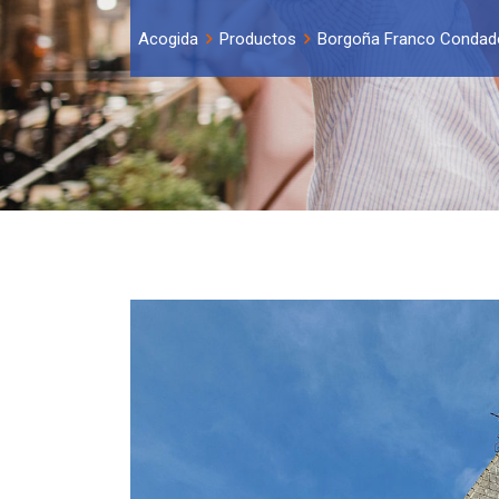
Acogida
Productos
Borgoña Franco Condad