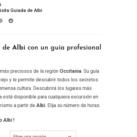
i
precios:
isita Guiada de Albi
desde
219.00€
hasta
649.00€
r de
Albi
con un guía profesional
 más preciosos de la región
Occitania
. Su guía
 viejo y le permite descubrir todos los secretos
inmensa cultura. Descubrirá los lugares más
uía está disponible para cualquiera excursión en
rismo a partir de
Albi
.
Elija su número de horas.
o Albi
!