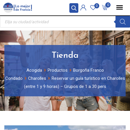
Skip
Panel de gestión de cookies
0
0
to
Búsqueda
content
de
productos
Tienda
Acogida
Productos
Borgoña Franco
Condado
Charolles
Reservar un guía turístico en Charolles
(entre 1 y 9 horas) – Grupos de 1 a 30 pers