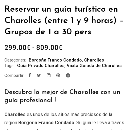
Reservar un guía turístico en
Charolles (entre 1 y 9 horas) –
Grupos de 1 a 30 pers
Rango
299.00
€
-
809.00
€
de
Categories:
Borgoña Franco Condado
,
Charolles
precios:
Tags:
Guía Privado Charolles
,
Visita Guiada de Charolles
desde
Compartir :
299.00€
hasta
Descubra lo mejor de
Charolles
con un
809.00€
guía profesional !
Charolles
es unos de los sitios más preciosos de la
región
Borgoña Franco Condado
. Su guía le lleva a través