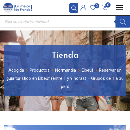
Skip
Panel de gestión de cookies
0
0
to
Búsqueda
content
de
productos
Tienda
Acogida
Productos
Normandia
Elbeuf
Reservar un
guía turístico en Elbeuf (entre 1 y 9 horas) – Grupos de 1 a 30
pers