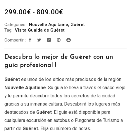
Rango
299.00
€
-
809.00
€
de
Categories:
Nouvelle Aquitaine
,
Guéret
precios:
Tag:
Visita Guaida de Guéret
desde
Compartir :
299.00€
hasta
Descubra lo mejor de
Guéret
con un
809.00€
guía profesional !
Guéret
es unos de los sitios más preciosos de la región
Nouvelle Aquitaine
. Su guía le lleva a través el casco viejo
y le permite descubrir todos los secretos de la ciudad
gracias a su inmensa cultura. Descubrirá los lugares más
destacados de
Guéret
. El guía está disponible para
cualquiera excursión en autobus o Furgoneta de Turismo a
partir de
Guéret
.
Elija su número de horas.