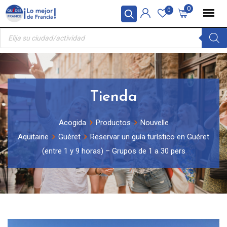
Skip
Panel de gestión de cookies
0
0
to
Búsqueda
content
de
productos
Tienda
Acogida
Productos
Nouvelle
Aquitaine
Guéret
Reservar un guía turístico en Guéret
(entre 1 y 9 horas) – Grupos de 1 a 30 pers