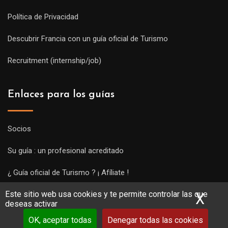
Política de Privacidad
Descubrir Francia con un guía oficial de Turismo
Recruitment (internship/job)
Enlaces para los guías
Socios
Su guía : un profesional acreditado
¿ Guía oficial de Turismo ? ¡ Afíliate !
Este sitio web usa cookies y te permite controlar las que
Subir una visita y empezar a trabajar !
X
Ocu
deseas activar
OK, aceptar todas
Denegar todas las cookies