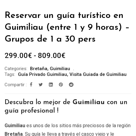
Reservar un guía turístico en
Guimiliau (entre 1 y 9 horas) –
Grupos de 1 a 30 pers
Rango
299.00
€
-
809.00
€
de
Categories:
Bretaña
,
Guimiliau
precios:
Tags:
Guía Privado Guimiliau
,
Visita Guiada de Guimiliau
desde
Compartir :
299.00€
hasta
Descubra lo mejor de
Guimiliau
con un
809.00€
guía profesional !
Guimiliau
es unos de los sitios más preciosos de la región
Bretaña
. Su guía le lleva a través el casco viejo y le