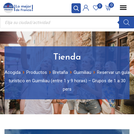
Skip
Panel de gestión de cookies
0
0
to
Búsqueda
content
de
productos
Tienda
Acogida
Productos
Bretaña
Guimiliau
Reservar un guía
turístico en Guimiliau (entre 1 y 9 horas) – Grupos de 1 a 30
pers