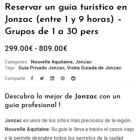
Reservar un guía turístico en
Jonzac (entre 1 y 9 horas) –
Grupos de 1 a 30 pers
Rango
299.00
€
-
809.00
€
de
Categories:
Nouvelle Aquitaine
,
Jonzac
precios:
Tags:
Guía Privado Jonzac
,
Visita Guiada de Jonzac
desde
Compartir :
299.00€
hasta
Descubra lo mejor de
Jonzac
con un
809.00€
guía profesional !
Jonzac
es unos de los sitios más preciosos de la región
Nouvelle Aquitaine
. Su guía le lleva a través el casco viejo
y le permite descubrir todos los secretos de la ciudad