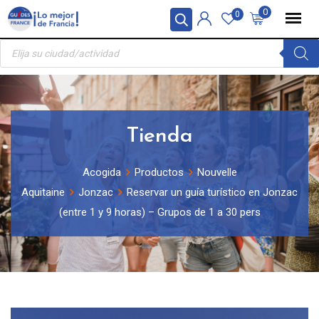
Skip
Panel de gestión de cookies
0
0
to
Búsqueda
content
de
productos
Tienda
Acogida
Productos
Nouvelle
Aquitaine
Jonzac
Reservar un guía turístico en Jonzac
(entre 1 y 9 horas) – Grupos de 1 a 30 pers