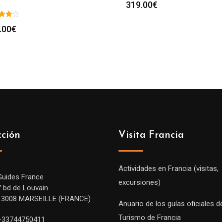
319.00
€
.00
€
cción
Visita Francia
Actividades en Francia (visitas,
Guides France
excursiones)
7 bd de Louvain
13008 MARSEILLE (FRANCE)
Anuario de los guías oficiales d
Turismo de Francia
+33744750411