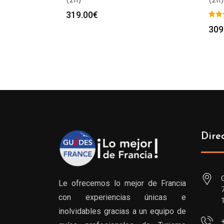
(2h)
(2h)
319.00
€
309
Dire
Le ofrecemos lo mejor de Francia
con experiencias únicas e
inolvidables gracias a un equipo de