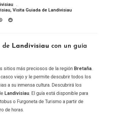
ivisiau
precios:
isiau
,
Visita Guiada de Landivisiau
desde
299.00€
hasta
809.00€
r de
Landivisiau
con un guía
s sitios más preciosos de la región
Bretaña
.
l casco viejo y le permite descubrir todos los
ias a su inmensa cultura. Descubrirá los
de
Landivisiau
. El guía está disponible para
tobus o Furgoneta de Turismo a partir de
ro de horas.