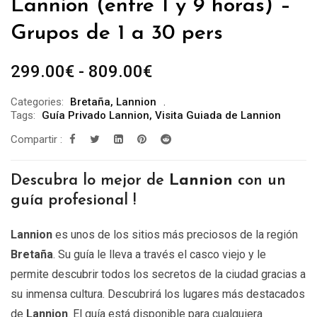
Lannion (entre 1 y 9 horas) –
Grupos de 1 a 30 pers
Rango
299.00
€
-
809.00
€
de
Categories:
Bretaña
,
Lannion
precios:
Tags:
Guía Privado Lannion
,
Visita Guiada de Lannion
desde
Compartir :
299.00€
hasta
Descubra lo mejor de
Lannion
con un
809.00€
guía profesional !
Lannion
es unos de los sitios más preciosos de la región
Bretaña
. Su guía le lleva a través el casco viejo y le
permite descubrir todos los secretos de la ciudad gracias a
su inmensa cultura. Descubrirá los lugares más destacados
de
Lannion
. El guía está disponible para cualquiera