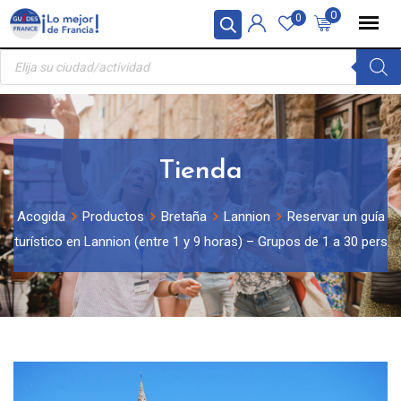
Skip
Panel de gestión de cookies
0
0
to
Búsqueda
content
de
productos
Tienda
Acogida
Productos
Bretaña
Lannion
Reservar un guía
turístico en Lannion (entre 1 y 9 horas) – Grupos de 1 a 30 pers